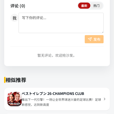
评论 (
0
)
最新
热门
我
发布
暂无评论，欢迎抢沙发。
相似推荐
ベストイレブン 26-CHAMPIONS CLUB
推出下一代引擎！一场让全世界球迷兴奋的足球比赛！足球
新感觉，达到新高度