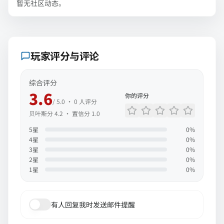
暂无社区动态。
玩家评分与评论
综合评分
3.6
你的评分
/ 5.0 ·
0
人评分
贝叶斯分
4.2
· 置信分
1.0
5
星
0
%
4
星
0
%
3
星
0
%
2
星
0
%
1
星
0
%
有人回复我时发送邮件提醒