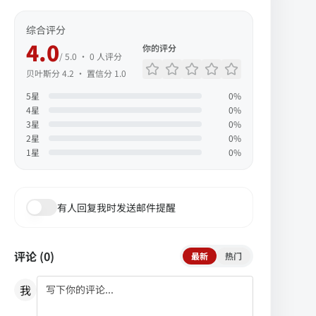
综合评分
4.0
你的评分
/ 5.0 ·
0
人评分
贝叶斯分
4.2
· 置信分
1.0
5
星
0
%
4
星
0
%
3
星
0
%
2
星
0
%
1
星
0
%
有人回复我时发送邮件提醒
评论 (
0
)
最新
热门
我