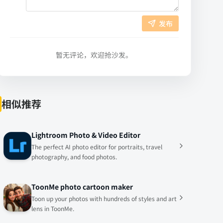
发布
暂无评论，欢迎抢沙发。
相似推荐
Lightroom Photo & Video Editor
The perfect AI photo editor for portraits, travel
photography, and food photos.
ToonMe photo cartoon maker
Toon up your photos with hundreds of styles and art
lens in ToonMe.