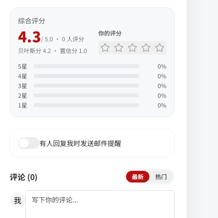
综合评分
4.3
你的评分
/ 5.0 ·
0
人评分
贝叶斯分
4.2
· 置信分
1.0
5
星
0
%
4
星
0
%
3
星
0
%
2
星
0
%
1
星
0
%
有人回复我时发送邮件提醒
评论 (
0
)
最新
热门
我