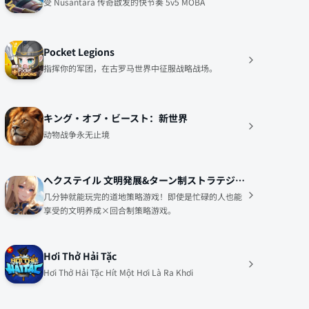
受 Nusantara 传奇啟发的快节奏 5v5 MOBA
Pocket Legions
指挥你的军团，在古罗马世界中征服战略战场。
キング・オブ・ビースト：新世界
动物战争永无止境
へクステイル 文明発展&ターン制ストラテジー&デッキビルド
几分钟就能玩完的道地策略游戏！即使是忙碌的人也能
享受的文明养成×回合制策略游戏。
Hơi Thở Hải Tặc
Hơi Thở Hải Tặc Hít Một Hơi Là Ra Khơi