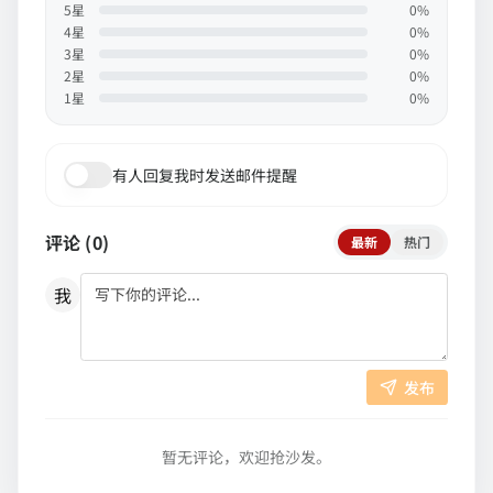
5
星
0
%
4
星
0
%
3
星
0
%
2
星
0
%
1
星
0
%
有人回复我时发送邮件提醒
评论 (
0
)
最新
热门
我
发布
暂无评论，欢迎抢沙发。