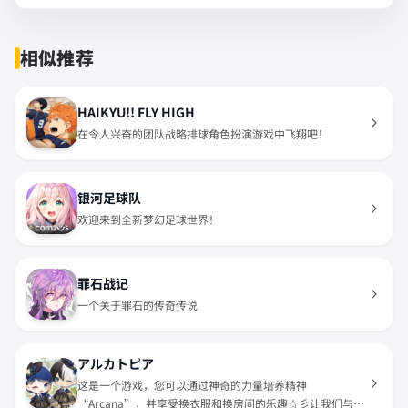
相似推荐
HAIKYU!! FLY HIGH
在令人兴奋的团队战略排球角色扮演游戏中飞翔吧！
银河足球队
欢迎来到全新梦幻足球世界！
罪石战记
一个关于罪石的传奇传说
アルカトピア
这是一个游戏，您可以通过神奇的力量培养精神
“Arcana”，并享受换衣服和换房间的乐趣☆彡让我们与自