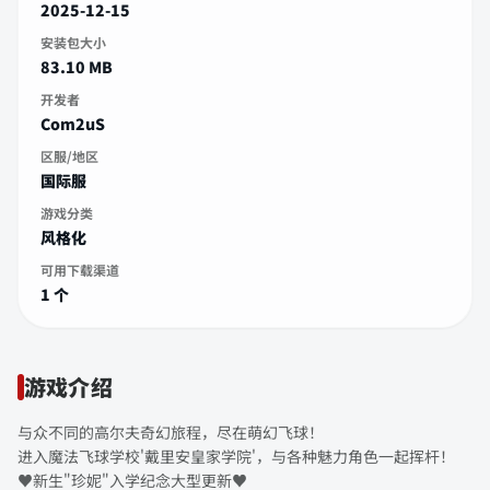
2025-12-15
安装包大小
83.10 MB
开发者
Com2uS
区服/地区
国际服
游戏分类
风格化
可用下载渠道
1 个
游戏介绍
与众不同的高尔夫奇幻旅程，尽在萌幻飞球！
进入魔法飞球学校'戴里安皇家学院'，与各种魅力角色一起挥杆！
♥️新生"珍妮"入学纪念大型更新♥️