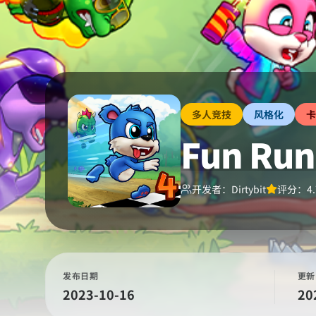
多人竞技
风格化
卡
Fun Run
开发者：
Dirtybit
评分：
4
发布日期
更新
2023-10-16
20