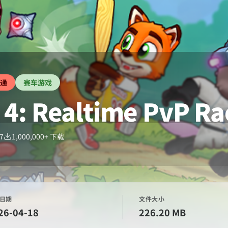
通
赛车游戏
 4: Realtime PvP Ra
.7
1,000,000+
下载
日期
文件大小
26-04-18
226.20 MB