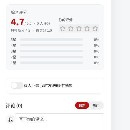
综合评分
4.7
你的评分
/ 5.0 ·
0
人评分
贝叶斯分
4.2
· 置信分
1.0
5
星
0
%
4
星
0
%
3
星
0
%
2
星
0
%
1
星
0
%
有人回复我时发送邮件提醒
评论 (
0
)
最新
热门
我