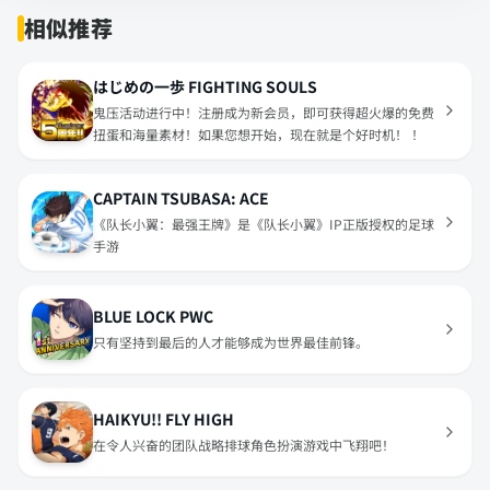
相似推荐
はじめの一歩 FIGHTING SOULS
鬼压活动进行中！注册成为新会员，即可获得超火爆的免费
扭蛋和海量素材！如果您想开始，现在就是个好时机！ ！
CAPTAIN TSUBASA: ACE
《队长小翼：最强王牌》是《队长小翼》IP正版授权的足球
手游
BLUE LOCK PWC
只有坚持到最后的人才能够成为世界最佳前锋。
HAIKYU!! FLY HIGH
在令人兴奋的团队战略排球角色扮演游戏中飞翔吧！