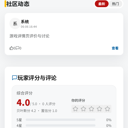
社区动态
最新
热门
系统
系
06-06 16:44
游戏详情页评价与讨论
0
0
查看
玩家评分与评论
综合评分
4.0
你的评分
/ 5.0 ·
0
人评分
贝叶斯分
4.2
· 置信分
1.0
5
星
0
%
4
星
0
%