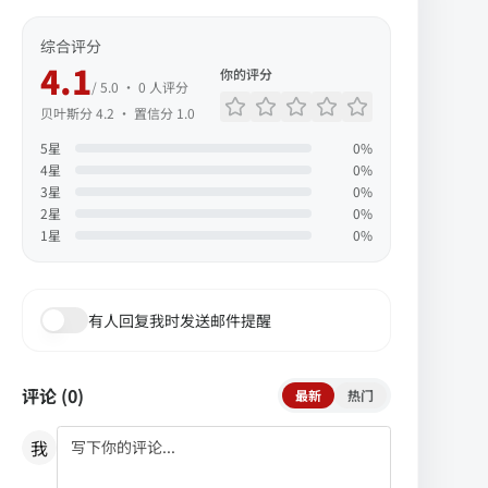
综合评分
4.1
你的评分
/ 5.0 ·
0
人评分
贝叶斯分
4.2
· 置信分
1.0
5
星
0
%
4
星
0
%
3
星
0
%
2
星
0
%
1
星
0
%
有人回复我时发送邮件提醒
评论 (
0
)
最新
热门
我