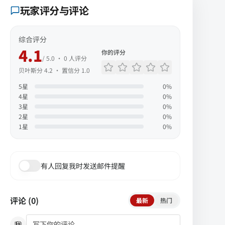
玩家评分与评论
综合评分
4.1
你的评分
/ 5.0 ·
0
人评分
贝叶斯分
4.2
· 置信分
1.0
5
星
0
%
4
星
0
%
3
星
0
%
2
星
0
%
1
星
0
%
有人回复我时发送邮件提醒
评论 (
0
)
最新
热门
我