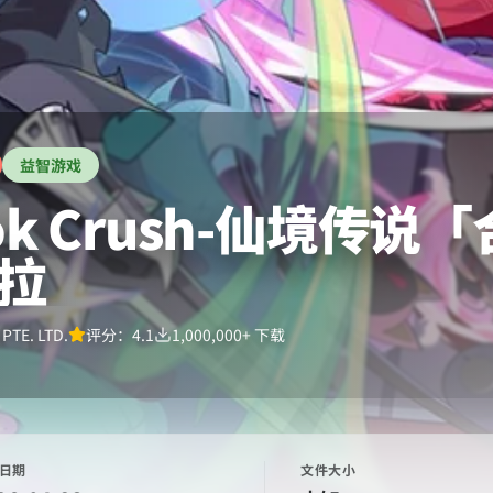
益智游戏
rok Crush-仙境传说
拉
PTE. LTD.
评分：
4.1
1,000,000+
下载
日期
文件大小