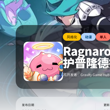
风格化
动漫
单人
Ragna
护普隆德
开发者：
Gravity Game Hub 
发布日期
更新