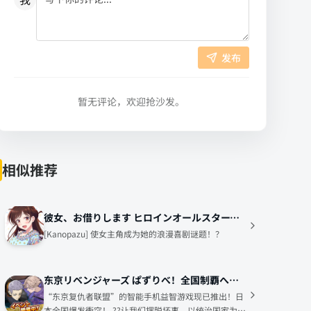
发布
暂无评论，欢迎抢沙发。
相似推荐
彼女、お借りします ヒロインオールスターズ【かのぱず】
[Kanopazu] 使女主角成为她的浪漫喜剧谜题！？
东京リベンジャーズ ぱずりべ！全国制覇への道
“东京复仇者联盟”的智能手机益智游戏现已推出！日
本全国爆发衝突！ ??让我们摆脱坏事，以统治国家为目