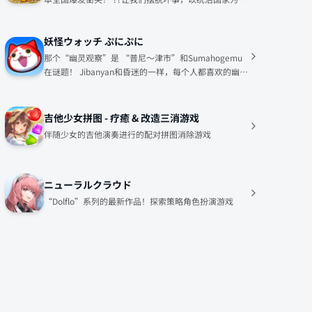
标
妖怪ウォッチ ぷにぷに
那个“幽灵观察”是 “普尼〜津市”和Sumahogemu
在谜题！ Jibanyan和昏迷的一样，每个人都喜欢的幽灵
我Punipuni感觉已经成为愉快的“幽灵普尼”♪
吉他少女拼图 - 疗癒 & 改造三消游戏
伴随少女的吉他演奏进行的配对拼图消除游戏
ニューラルクラウド
“Dolflo”系列的最新作品！探索策略角色扮演游戏