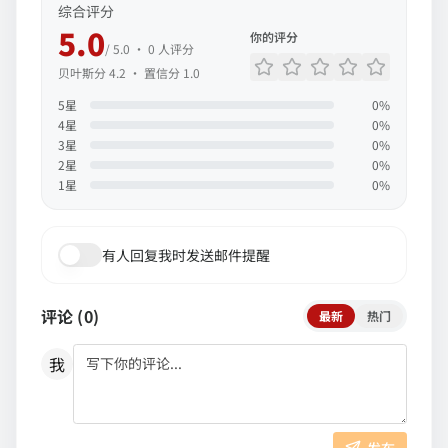
综合评分
5.0
你的评分
/ 5.0 ·
0
人评分
贝叶斯分
4.2
· 置信分
1.0
5
星
0
%
4
星
0
%
3
星
0
%
2
星
0
%
1
星
0
%
有人回复我时发送邮件提醒
评论 (
0
)
最新
热门
我