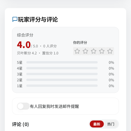
玩家评分与评论
综合评分
4.0
你的评分
/ 5.0 ·
0
人评分
贝叶斯分
4.2
· 置信分
1.0
5
星
0
%
4
星
0
%
3
星
0
%
2
星
0
%
1
星
0
%
有人回复我时发送邮件提醒
评论 (
0
)
最新
热门