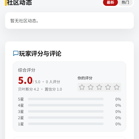
社区动态
最新
热门
暂无社区动态。
玩家评分与评论
综合评分
5.0
你的评分
/ 5.0 ·
0
人评分
贝叶斯分
4.2
· 置信分
1.0
5
星
0
%
4
星
0
%
3
星
0
%
2
星
0
%
1
星
0
%