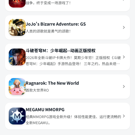
战争，终于变成一场游戏了！
JoJo's Bizarre Adventure: GS
人类的颂歌就是勇气的颂歌！
斗破苍穹M：少年崛起--动画正版授权
2026年全新斗破IP卡牌大作！莫欺少年穷！正版授权《斗破
苍穹M：少年崛起》手游热血登场！ 三年之约，热血未熄；
异火现世，少年再起！
Ragnarok: The New World
首款大世界RO
MEGAMU MMORPG
经典MMORPG游戏全新升级！体验性能更佳、运行更流畅的
全新MEGAMU。