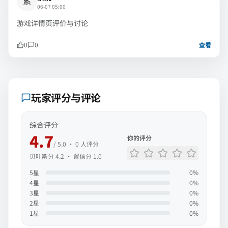
系
06-07 05:00
游戏详情页评价与讨论
0
0
查看
玩家评分与评论
综合评分
4.7
你的评分
/ 5.0 ·
0
人评分
贝叶斯分
4.2
· 置信分
1.0
5
星
0
%
4
星
0
%
3
星
0
%
2
星
0
%
1
星
0
%