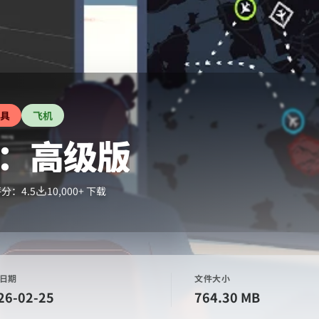
具
飞机
：高级版
评分：
4.5
10,000+
下载
日期
文件大小
26-02-25
764.30 MB