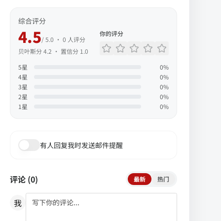
综合评分
4.5
你的评分
/ 5.0 ·
0
人评分
贝叶斯分
4.2
· 置信分
1.0
5
星
0
%
4
星
0
%
3
星
0
%
2
星
0
%
1
星
0
%
有人回复我时发送邮件提醒
评论 (
0
)
最新
热门
我