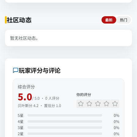
社区动态
最新
热门
暂无社区动态。
玩家评分与评论
综合评分
5.0
你的评分
/ 5.0 ·
0
人评分
贝叶斯分
4.2
· 置信分
1.0
5
星
0
%
4
星
0
%
3
星
0
%
2
星
0
%