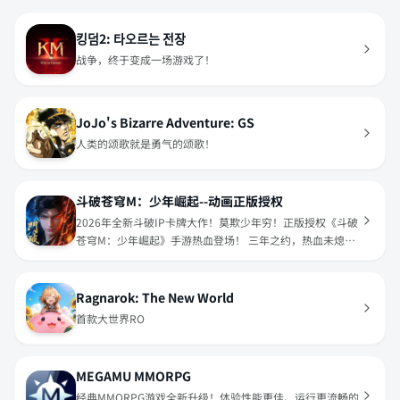
킹덤2: 타오르는 전장
战争，终于变成一场游戏了！
JoJo's Bizarre Adventure: GS
人类的颂歌就是勇气的颂歌！
斗破苍穹M：少年崛起--动画正版授权
2026年全新斗破IP卡牌大作！莫欺少年穷！正版授权《斗破
苍穹M：少年崛起》手游热血登场！ 三年之约，热血未熄；
异火现世，少年再起！
Ragnarok: The New World
首款大世界RO
MEGAMU MMORPG
经典MMORPG游戏全新升级！体验性能更佳、运行更流畅的