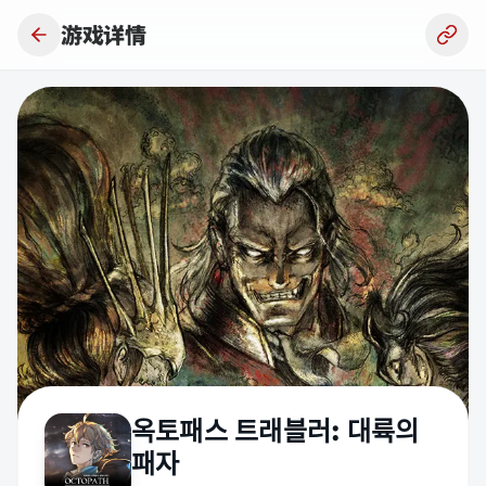
跳到主要内容
游戏详情
옥토패스 트래블러: 대륙의
패자