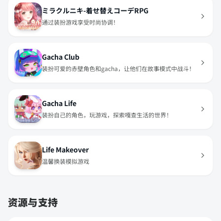
ミラクルニキ-着せ替えコーデRPG
通过装扮游戏享受时尚协调！
Gacha Club
装扮可爱的赤壁角色和gacha，让他们在故事模式中战斗！
Gacha Life
装扮自己的角色，玩游戏，探索嘎查生活的世界！
Life Makeover
温馨换装模拟游戏
资源与支持