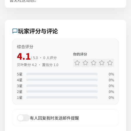
暂无社区动态。
玩家评分与评论
综合评分
4.1
你的评分
/ 5.0 ·
0
人评分
贝叶斯分
4.2
· 置信分
1.0
5
星
0
%
4
星
0
%
3
星
0
%
2
星
0
%
1
星
0
%
有人回复我时发送邮件提醒