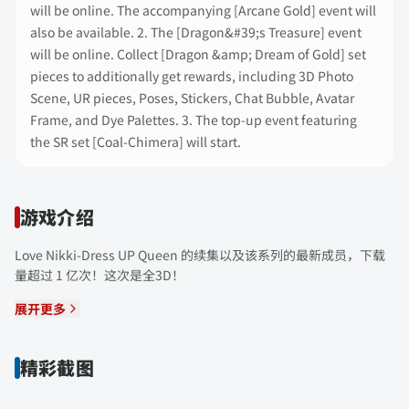
will be online. The accompanying [Arcane Gold] event will
also be available. 2. The [Dragon&#39;s Treasure] event
will be online. Collect [Dragon &amp; Dream of Gold] set
pieces to additionally get rewards, including 3D Photo
Scene, UR pieces, Poses, Stickers, Chat Bubble, Avatar
Frame, and Dye Palettes. 3. The top-up event featuring
the SR set [Coal-Chimera] will start.
游戏介绍
Love Nikki-Dress UP Queen 的续集以及该系列的最新成员，下载
量超过 1 亿次！这次是全3D！
展开更多
精彩截图