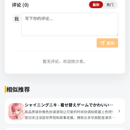
评论 (
0
)
最新
热门
我
发布
暂无评论，欢迎抢沙发。
相似推荐
シャイニングニキ - 着せ替えゲームでかわいいコーデ
高品质装扮角色扮演游戏让可爱的时尚协调给妮基上色吧！
密切关注深层世界观和故事发展。拥有众多华丽配音演员的
换装游戏