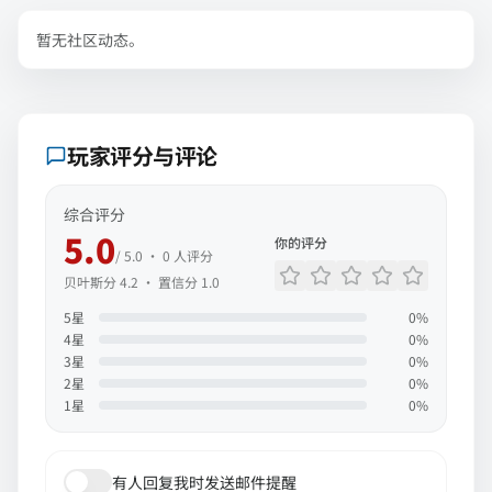
暂无社区动态。
玩家评分与评论
综合评分
5.0
你的评分
/ 5.0 ·
0
人评分
贝叶斯分
4.2
· 置信分
1.0
5
星
0
%
4
星
0
%
3
星
0
%
2
星
0
%
1
星
0
%
有人回复我时发送邮件提醒