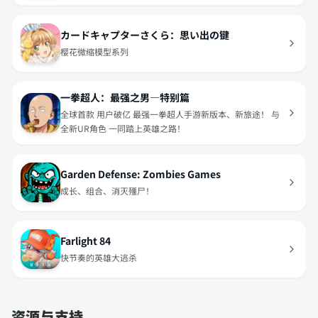
カードキャプターさくら：思い出の键
樱花微缩模型系列
一拳超人：最强之男—特别篇
全球首款 用户破亿 最强一拳超人手游新版本、新旅途！ 与
全新UR角色 一同踏上英雄之路！
Garden Defense: Zombies Games
成长、组合、消灭殭尸！
Farlight 84
快节奏的英雄大逃杀
资源与支持