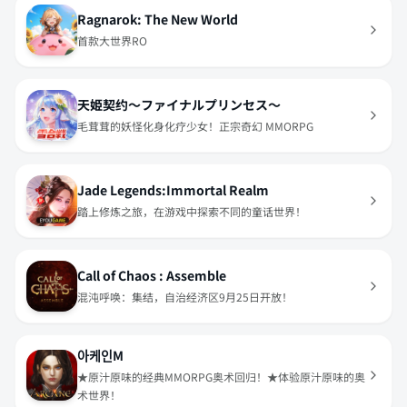
Ragnarok: The New World
首款大世界RO
天姫契约～ファイナルプリンセス～
毛茸茸的妖怪化身化疗少女！正宗奇幻 MMORPG
Jade Legends:Immortal Realm
踏上修炼之旅，在游戏中探索不同的童话世界！
Call of Chaos : Assemble
混沌呼唤：集结，自治经济区9月25日开放！
아케인M
★原汁原味的经典MMORPG奥术回归！★体验原汁原味的奥
术世界！