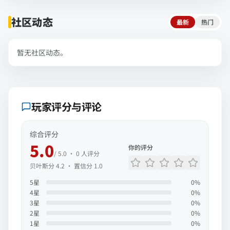
社区动态
最新
热门
暂无社区动态。
玩家评分与评论
综合评分
5.0
你的评分
/ 5.0 ·
0
人评分
贝叶斯分
4.2
· 置信分
1.0
5
星
0
%
4
星
0
%
3
星
0
%
2
星
0
%
1
星
0
%