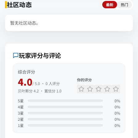
社区动态
最新
热门
暂无社区动态。
玩家评分与评论
综合评分
4.0
你的评分
/ 5.0 ·
0
人评分
贝叶斯分
4.2
· 置信分
1.0
5
星
0
%
4
星
0
%
3
星
0
%
2
星
0
%
1
星
0
%