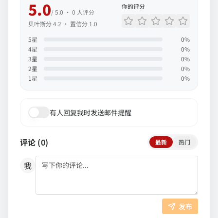
5.0
你的评分
/ 5.0 ·
0
人评分
贝叶斯分
4.2
· 置信分
1.0
5
星
0
%
4
星
0
%
3
星
0
%
2
星
0
%
1
星
0
%
有人回复我时发送邮件提醒
评论 (
0
)
最新
热门
我
发布