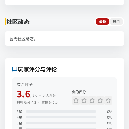
社区动态
最新
热门
暂无社区动态。
玩家评分与评论
综合评分
3.6
你的评分
/ 5.0 ·
0
人评分
贝叶斯分
4.2
· 置信分
1.0
5
星
0
%
4
星
0
%
3
星
0
%
2
星
0
%