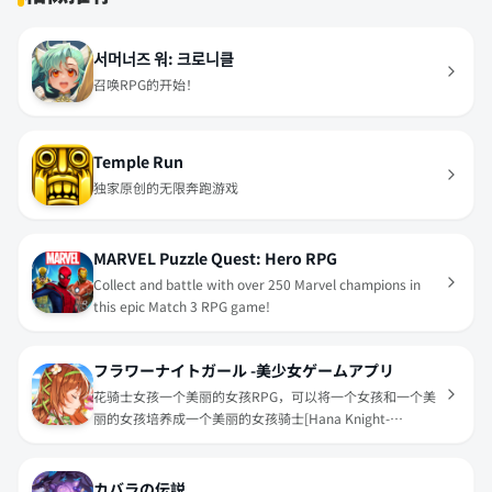
서머너즈 워: 크로니클
召唤RPG的开始！
Temple Run
独家原创的无限奔跑游戏
MARVEL Puzzle Quest: Hero RPG
Collect and battle with over 250 Marvel champions in
this epic Match 3 RPG game!
フラワーナイトガール -美少女ゲームアプリ
花骑士女孩一个美丽的女孩RPG，可以将一个女孩和一个美
丽的女孩培养成一个美丽的女孩骑士[Hana Knight-
Hanashishi]！萌女孩美丽的女孩游戏应用程序
カバラの伝説