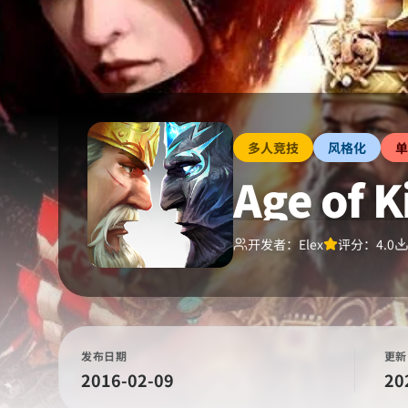
多人竞技
风格化
单
Age of K
开发者：
Elex
评分：
4.0
发布日期
更新
2016-02-09
20