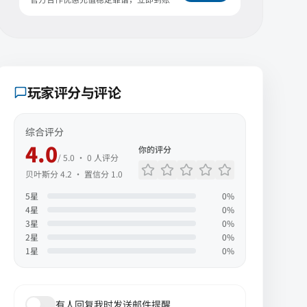
玩家评分与评论
综合评分
4.0
你的评分
/ 5.0 ·
0
人评分
贝叶斯分
4.2
· 置信分
1.0
5
星
0
%
4
星
0
%
3
星
0
%
2
星
0
%
1
星
0
%
有人回复我时发送邮件提醒