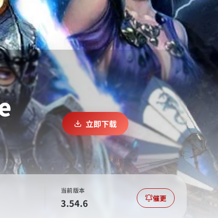
e
立即下载
当前版本
催更
3.54.6