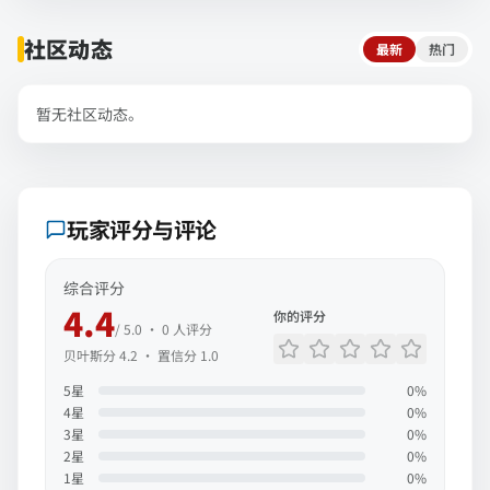
社区动态
最新
热门
暂无社区动态。
玩家评分与评论
综合评分
4.4
你的评分
/ 5.0 ·
0
人评分
贝叶斯分
4.2
· 置信分
1.0
5
星
0
%
4
星
0
%
3
星
0
%
2
星
0
%
1
星
0
%