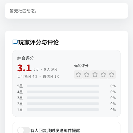
暂无社区动态。
玩家评分与评论
综合评分
3.1
你的评分
/ 5.0 ·
0
人评分
贝叶斯分
4.2
· 置信分
1.0
5
星
0
%
4
星
0
%
3
星
0
%
2
星
0
%
1
星
0
%
有人回复我时发送邮件提醒