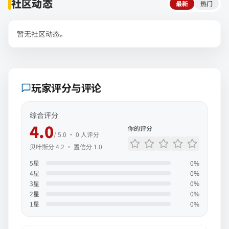
社区动态
最新
热门
暂无社区动态。
玩家评分与评论
综合评分
4.0
你的评分
/ 5.0 ·
0
人评分
贝叶斯分
4.2
· 置信分
1.0
5
星
0
%
4
星
0
%
3
星
0
%
2
星
0
%
1
星
0
%