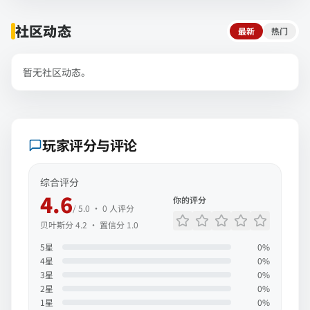
社区动态
最新
热门
暂无社区动态。
玩家评分与评论
综合评分
4.6
你的评分
/ 5.0 ·
0
人评分
贝叶斯分
4.2
· 置信分
1.0
5
星
0
%
4
星
0
%
3
星
0
%
2
星
0
%
1
星
0
%