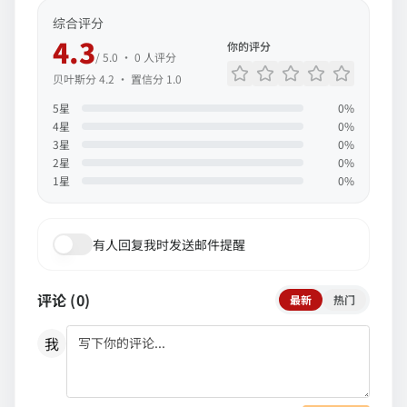
综合评分
4.3
你的评分
/ 5.0 ·
0
人评分
贝叶斯分
4.2
· 置信分
1.0
5
星
0
%
4
星
0
%
3
星
0
%
2
星
0
%
1
星
0
%
有人回复我时发送邮件提醒
评论 (
0
)
最新
热门
我