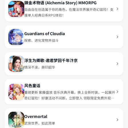
鍊金术物语 (Alchemia Story) MMORPG
自由自在创造属于你的角色，在魔法世界展开奇幻冒险！支
援单人经典日系RPG体验！
Guardians of Cloudia
探索、进化宠物并战斗
浮生为卿歌-邀君梦回千年汴京
情深不渝，册印韶华
风色童话
重磅更新 紫藤盛放 音乐庆典开幕，换上全新时装，一起展开
奇幻冒险！好康活动不间断，立即登入 领取限定免费外观道
具
Overmortal
武侠世界，如此简单