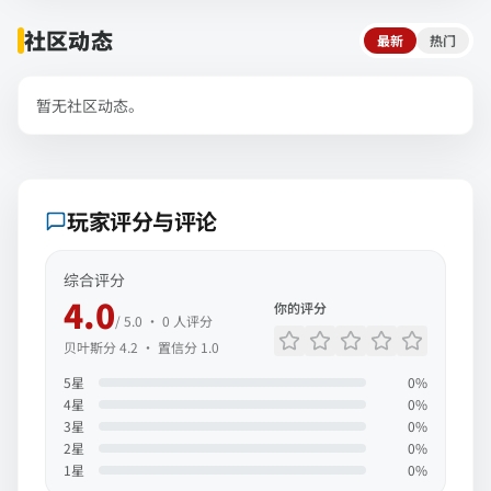
社区动态
最新
热门
暂无社区动态。
玩家评分与评论
综合评分
4.0
你的评分
/ 5.0 ·
0
人评分
贝叶斯分
4.2
· 置信分
1.0
5
星
0
%
4
星
0
%
3
星
0
%
2
星
0
%
1
星
0
%