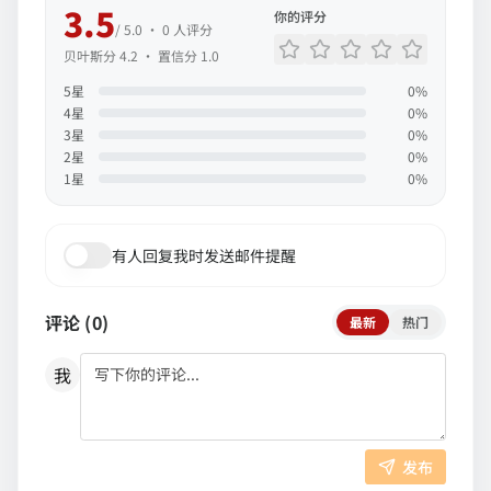
3.5
你的评分
/ 5.0 ·
0
人评分
贝叶斯分
4.2
· 置信分
1.0
5
星
0
%
4
星
0
%
3
星
0
%
2
星
0
%
1
星
0
%
有人回复我时发送邮件提醒
评论 (
0
)
最新
热门
我
发布