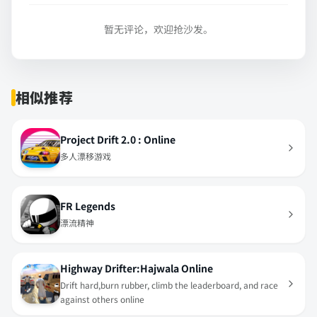
暂无评论，欢迎抢沙发。
相似推荐
Project Drift 2.0 : Online
多人漂移游戏
FR Legends
漂流精神
Highway Drifter:Hajwala Online
Drift hard,burn rubber, climb the leaderboard, and race
against others online