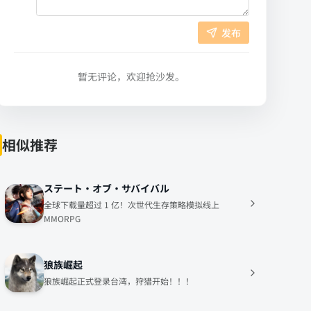
发布
暂无评论，欢迎抢沙发。
相似推荐
ステート・オブ・サバイバル
全球下载量超过 1 亿！次世代生存策略模拟线上
MMORPG
狼族崛起
狼族崛起正式登录台湾，狩猎开始！！！