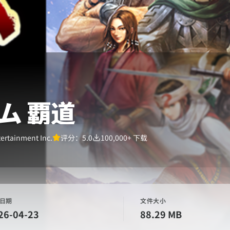
ム 覇道
ertainment Inc.
评分：
5.0
100,000+
下载
日期
文件大小
26-04-23
88.29 MB