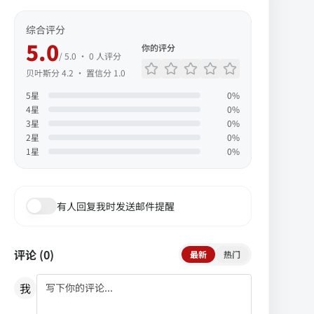
综合评分
5.0
你的评分
/ 5.0 ·
0
人评分
贝叶斯分
4.2
· 置信分
1.0
5
星
0
%
4
星
0
%
3
星
0
%
2
星
0
%
1
星
0
%
有人回复我时发送邮件提醒
评论 (
0
)
最新
热门
我