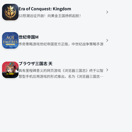
Era of Conquest: Kingdom
S3怒潮远征开啟！向黄金王国扬帆起航！
世纪帝国M
传奇策略游戏世纪帝国官方正版，中世纪战争策略手游
ブラウザ三国志 天
具有里程碑意义的网页游戏《浏览器三国志》终于以智
慧型手机应用游戏的形式推出，名为《浏览器三国志
十》！