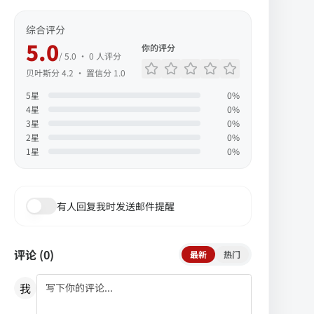
综合评分
5.0
你的评分
/ 5.0 ·
0
人评分
贝叶斯分
4.2
· 置信分
1.0
5
星
0
%
4
星
0
%
3
星
0
%
2
星
0
%
1
星
0
%
有人回复我时发送邮件提醒
评论 (
0
)
最新
热门
我