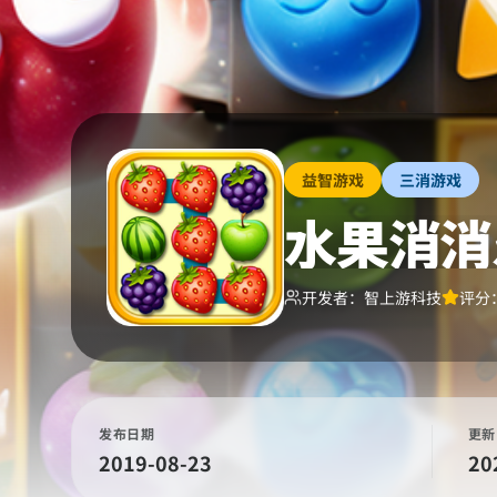
益智游戏
三消游戏
水果消消
开发者：
智上游科技
评分
发布日期
更新
2019-08-23
20