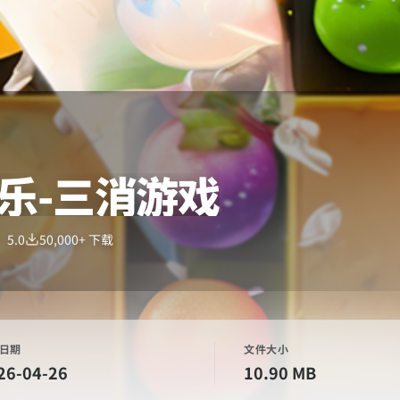
乐-三消游戏
：
5.0
50,000+
下载
日期
文件大小
26-04-26
10.90 MB