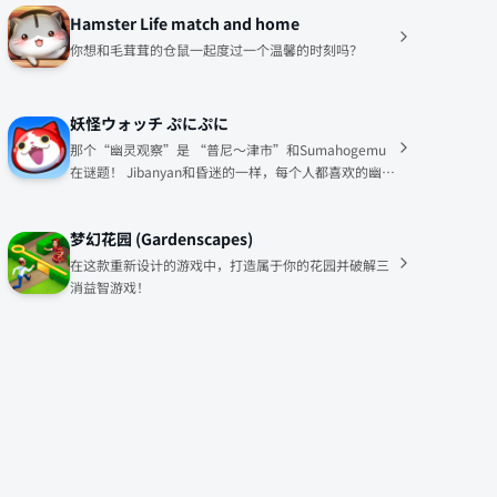
Hamster Life match and home
你想和毛茸茸的仓鼠一起度过一个温馨的时刻吗？
妖怪ウォッチ ぷにぷに
那个“幽灵观察”是 “普尼〜津市”和Sumahogemu
在谜题！ Jibanyan和昏迷的一样，每个人都喜欢的幽灵
我Punipuni感觉已经成为愉快的“幽灵普尼”♪
梦幻花园 (Gardenscapes)
在这款重新设计的游戏中，打造属于你的花园并破解三
消益智游戏！