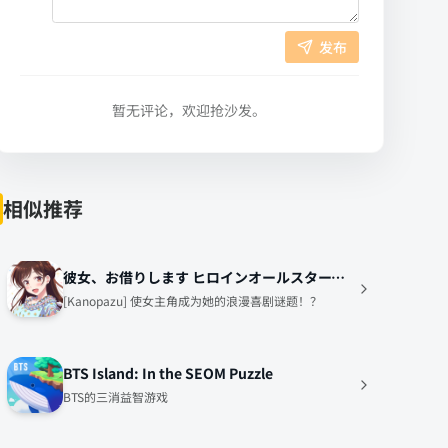
发布
暂无评论，欢迎抢沙发。
相似推荐
彼女、お借りします ヒロインオールスターズ【かのぱず】
[Kanopazu] 使女主角成为她的浪漫喜剧谜题！？
BTS Island: In the SEOM Puzzle
BTS的三消益智游戏