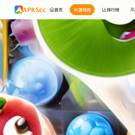
跳到主要内容
APKScc
首页
游戏库
排行榜