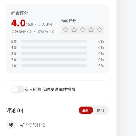
综合评分
4.0
你的评分
/ 5.0 ·
0
人评分
贝叶斯分
4.2
· 置信分
1.0
5
星
0
%
4
星
0
%
3
星
0
%
2
星
0
%
1
星
0
%
有人回复我时发送邮件提醒
评论 (
0
)
最新
热门
我