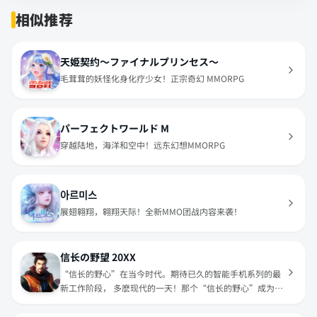
相似推荐
天姫契约～ファイナルプリンセス～
毛茸茸的妖怪化身化疗少女！正宗奇幻 MMORPG
パーフェクトワールド M
穿越陆地，海洋和空中！远东幻想MMORPG
아르미스
展翅翱翔，翱翔天际！全新MMO团战内容来袭！
信长の野望 20XX
“信长的野心”在当今时代。期待已久的智能手机系列的最
新工作阶段， 多麽现代的一天！那个“信长的野心”成为
RPG并在20XX年登陆日本！