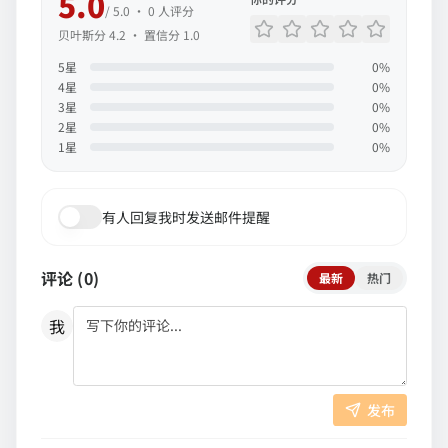
5.0
/ 5.0 ·
0
人评分
贝叶斯分
4.2
· 置信分
1.0
5
星
0
%
4
星
0
%
3
星
0
%
2
星
0
%
1
星
0
%
有人回复我时发送邮件提醒
评论 (
0
)
最新
热门
我
发布