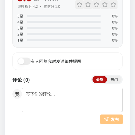
贝叶斯分
4.2
· 置信分
1.0
5
星
0
%
4
星
0
%
3
星
0
%
2
星
0
%
1
星
0
%
有人回复我时发送邮件提醒
评论 (
0
)
最新
热门
我
发布