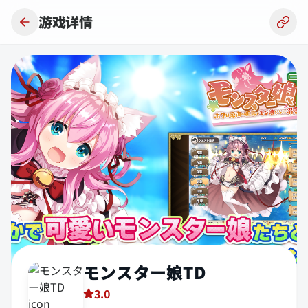
跳到主要内容
游戏详情
モンスター娘TD
3.0