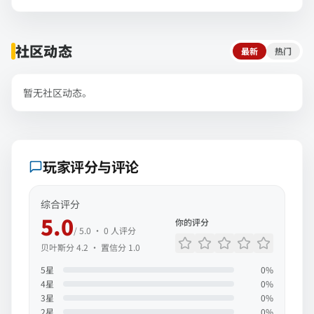
社区动态
最新
热门
暂无社区动态。
玩家评分与评论
综合评分
5.0
你的评分
/ 5.0 ·
0
人评分
贝叶斯分
4.2
· 置信分
1.0
5
星
0
%
4
星
0
%
3
星
0
%
2
星
0
%