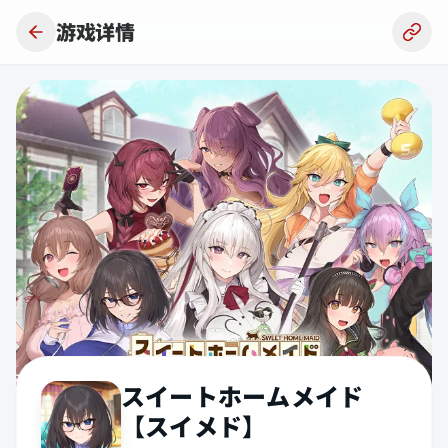
跳到主要内容
游戏详情
スイートホームメイド
【スイメド】