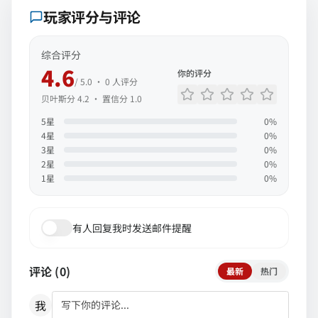
玩家评分与评论
综合评分
4.6
你的评分
/ 5.0 ·
0
人评分
贝叶斯分
4.2
· 置信分
1.0
5
星
0
%
4
星
0
%
3
星
0
%
2
星
0
%
1
星
0
%
有人回复我时发送邮件提醒
评论 (
0
)
最新
热门
我