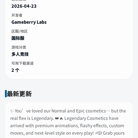
2026-04-23
开发者
Gameberry Labs
区服/地区
国际服
游戏分类
多人竞技
可用下载渠道
2 个
最新更新
✨ You’ve loved our Normal and Epic cosmetics… but the
real flex is Legendary. 👑🔥 Legendary Cosmetics have
arrived with premium animations, flashy effects, custom
moves, and next-level style on every play! ⚡🎲 Grab yours