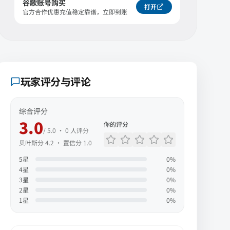
谷歌账号购买
打开
官方合作优惠充值稳定靠谱，立即到账
玩家评分与评论
综合评分
3.0
你的评分
/ 5.0 ·
0
人评分
贝叶斯分
4.2
· 置信分
1.0
5
星
0
%
4
星
0
%
3
星
0
%
2
星
0
%
1
星
0
%