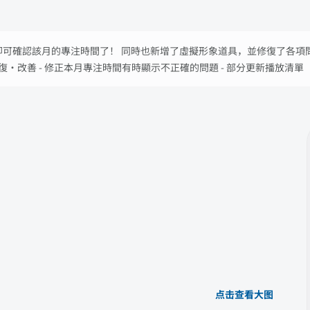
長條即可確認該月的專注時間了！ 同時也新增了虛擬形象道具，並修復了各項問
復・改善 - 修正本月專注時間有時顯示不正確的問題 - 部分更新播放清單「
点击查看大图