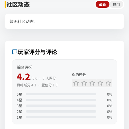
社区动态
最新
热门
暂无社区动态。
玩家评分与评论
综合评分
4.2
你的评分
/ 5.0 ·
0
人评分
贝叶斯分
4.2
· 置信分
1.0
5
星
0
%
4
星
0
%
3
星
0
%
2
星
0
%
1
星
0
%