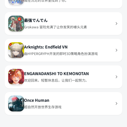
我在沉沦的世界里找到了你。
最强でんでん
Grokawa 冒险充满了让你发笑的噱头元素
Arknights: Endfield VN
由HYPERGRYPH开发的即时3D策略角色扮演游戏
ENGAWADANSHI TO KEMONOTAN
欢迎回来。短暂休息后，让我们一起努力。
Once Human
超自然开放世界生存游戏