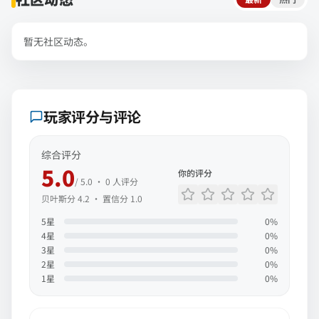
暂无社区动态。
玩家评分与评论
综合评分
5.0
你的评分
/ 5.0 ·
0
人评分
贝叶斯分
4.2
· 置信分
1.0
5
星
0
%
4
星
0
%
3
星
0
%
2
星
0
%
1
星
0
%