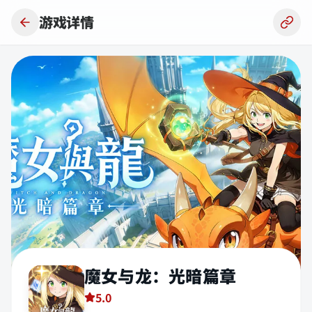
跳到主要内容
游戏详情
魔女与龙：光暗篇章
5.0