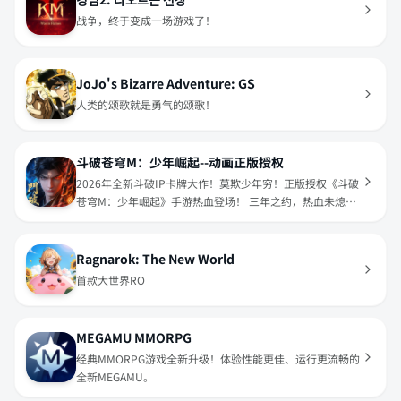
战争，终于变成一场游戏了！
JoJo's Bizarre Adventure: GS
人类的颂歌就是勇气的颂歌！
斗破苍穹M：少年崛起--动画正版授权
2026年全新斗破IP卡牌大作！莫欺少年穷！正版授权《斗破
苍穹M：少年崛起》手游热血登场！ 三年之约，热血未熄；
异火现世，少年再起！
Ragnarok: The New World
首款大世界RO
MEGAMU MMORPG
经典MMORPG游戏全新升级！体验性能更佳、运行更流畅的
全新MEGAMU。