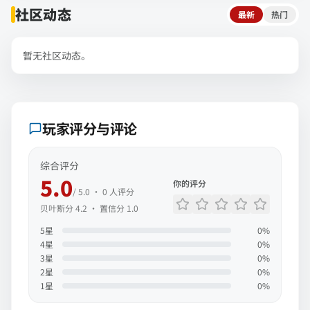
社区动态
最新
热门
暂无社区动态。
玩家评分与评论
综合评分
5.0
你的评分
/ 5.0 ·
0
人评分
贝叶斯分
4.2
· 置信分
1.0
5
星
0
%
4
星
0
%
3
星
0
%
2
星
0
%
1
星
0
%