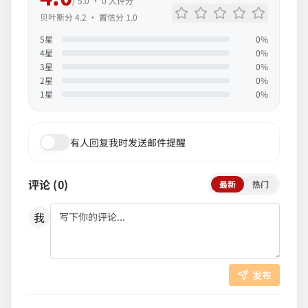
/ 5.0 ·
0
人评分
贝叶斯分
4.2
· 置信分
1.0
5
星
0
%
4
星
0
%
3
星
0
%
2
星
0
%
1
星
0
%
有人回复我时发送邮件提醒
评论 (
0
)
最新
热门
我
发布