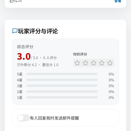
0
0
查看
玩家评分与评论
综合评分
3.0
你的评分
/ 5.0 ·
0
人评分
贝叶斯分
4.2
· 置信分
1.0
5
星
0
%
4
星
0
%
3
星
0
%
2
星
0
%
1
星
0
%
有人回复我时发送邮件提醒