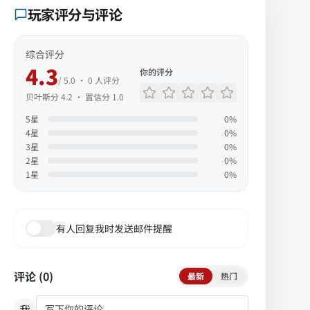
玩家评分与评论
综合评分
4.3
你的评分
/ 5.0 ·
0
人评分
贝叶斯分
4.2
· 置信分
1.0
5
星
0
%
4
星
0
%
3
星
0
%
2
星
0
%
1
星
0
%
有人回复我时发送邮件提醒
评论 (
0
)
最新
热门
我