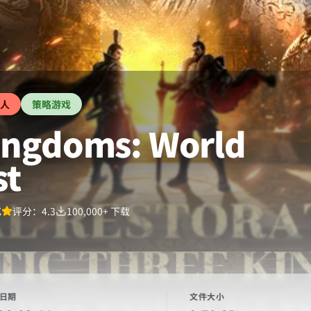
人
策略游戏
ingdoms: World
st
K
评分：
4.3
100,000+
下载
日期
文件大小