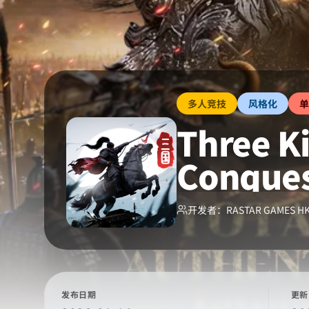
多人竞技
风格化
单
Three K
Conque
开发者：
RASTAR GAMES H
发布日期
更新