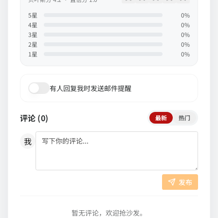
5
星
0
%
4
星
0
%
3
星
0
%
2
星
0
%
1
星
0
%
有人回复我时发送邮件提醒
评论 (
0
)
最新
热门
我
发布
暂无评论，欢迎抢沙发。