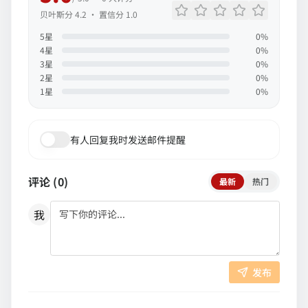
贝叶斯分
4.2
· 置信分
1.0
5
星
0
%
4
星
0
%
3
星
0
%
2
星
0
%
1
星
0
%
有人回复我时发送邮件提醒
评论 (
0
)
最新
热门
我
发布