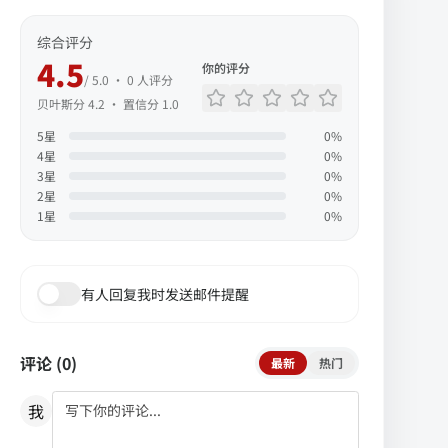
综合评分
4.5
你的评分
/ 5.0 ·
0
人评分
贝叶斯分
4.2
· 置信分
1.0
5
星
0
%
4
星
0
%
3
星
0
%
2
星
0
%
1
星
0
%
有人回复我时发送邮件提醒
评论 (
0
)
最新
热门
我