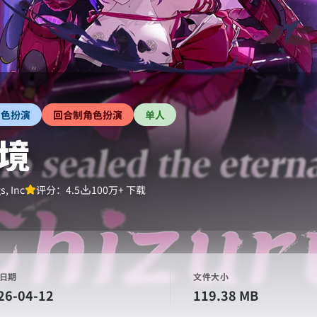
角色扮演
回合制角色扮演
单人
境
s, Inc
评分：
4.5
100万+
下载
日期
文件大小
26-04-12
119.38 MB