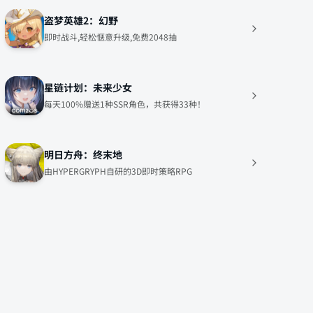
盗梦英雄2：幻野
即时战斗,轻松惬意升级,免费2048抽
星链计划：未来少女
每天100%赠送1种SSR角色，共获得33种！
明日方舟：终末地
由HYPERGRYPH自研的3D即时策略RPG