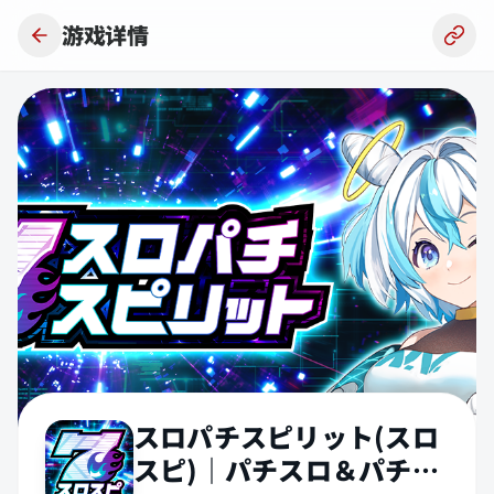
跳到主要内容
游戏详情
スロパチスピリット(スロ
スピ)｜パチスロ＆パチン