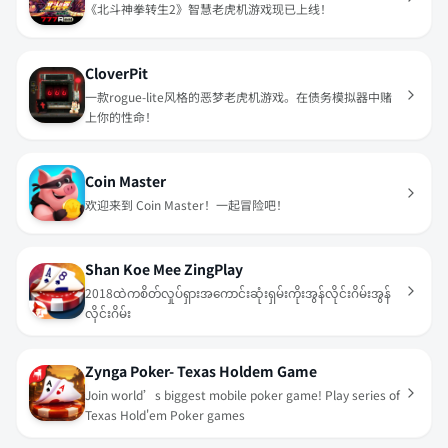
《北斗神拳转生2》智慧老虎机游戏现已上线！
CloverPit
一款rogue-lite风格的恶梦老虎机游戏。在债务模拟器中赌
上你的性命！
Coin Master
欢迎来到 Coin Master！一起冒险吧！
Shan Koe Mee ZingPlay
2018ထဲကစိတ်လှုပ်ရှားအကောင်းဆုံးရှမ်းကိုးအွန်လိုင်းဂိမ်းအွန်
လိုင်းဂိမ်း
Zynga Poker- Texas Holdem Game
Join world’s biggest mobile poker game! Play series of
Texas Hold'em Poker games