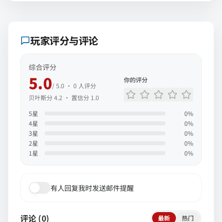
玩家评分与评论
综合评分
5.0
你的评分
/ 5.0 ·
0
人评分
贝叶斯分
4.2
· 置信分
1.0
5
星
0
%
4
星
0
%
3
星
0
%
2
星
0
%
1
星
0
%
有人回复我时发送邮件提醒
评论 (
0
)
最新
热门