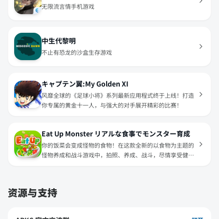
无限流言情手机游戏
中生代黎明
不止有恐龙的沙盒生存游戏
キャプテン翼:My Golden XI
风靡全球的《足球小将》系列最新应用程式终于上线！打造
你专属的黄金十一人，与强大的对手展开精彩的比赛！
Eat Up Monster リアルな食事でモンスター育成
你的饭菜会变成怪物的食物！在这款全新的以食物为主题的
怪物养成和战斗游戏中，拍照、养成、战斗，尽情享受健康
美食带来的乐趣吧！
资源与支持