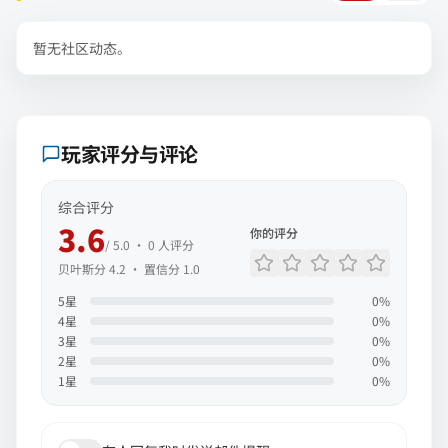
暂无社区动态。
玩家评分与评论
综合评分
3.6
你的评分
/ 5.0 ·
0
人评分
贝叶斯分
4.2
· 置信分
1.0
5
星
0
%
4
星
0
%
3
星
0
%
2
星
0
%
1
星
0
%